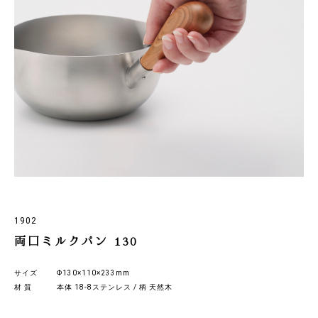
1902
両口ミルクパン 130
サイズ
Φ130×110×233mm
材 質
本体 18-8ステンレス / 柄 天然木