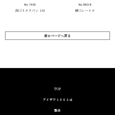
No.1903
No.880-8
両口ミルクパン 150
横口レードル
前のページへ戻る
TOP
アイザワ１００とは
製品