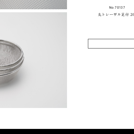
No.70137
丸トレーザル足付 20