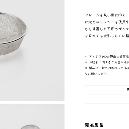
フレームを最小限に抑え
に太めのメッシュを使用
さを重視した平形のザル
を重ねても変形しにくい
※ アイザワ100の製品は卸販
※ お取引に関するご希望や条
※ 製品は一般のお客様への小
りお願いします。
関連製品