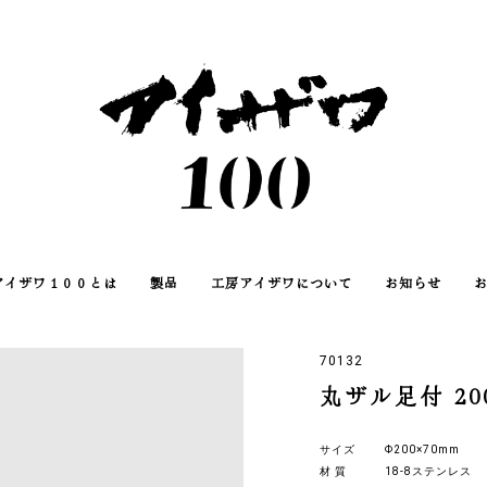
アイザワ１００とは
製品
工房アイザワについて
お知らせ
70132
丸ザル足付 20
サイズ
Φ200×70mm
材 質
18-8ステンレス